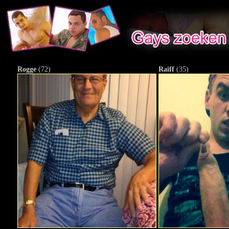
Rogge
(72)
Raiff
(35)