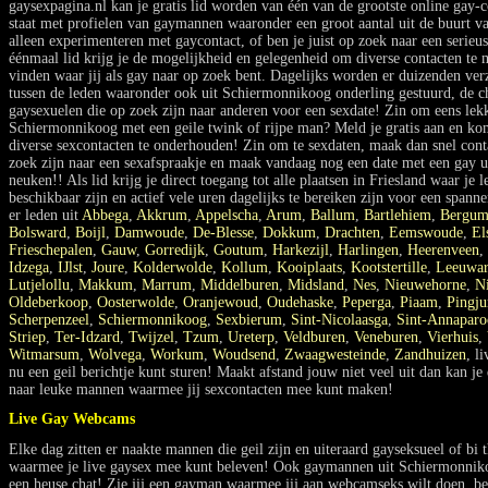
gaysexpagina.nl kan je gratis lid worden van één van de grootste online gay-
staat met profielen van gaymannen waaronder een groot aantal uit de buurt v
alleen experimenteren met gaycontact, of ben je juist op zoek naar een serieu
éénmaal lid krijg je de mogelijkheid en gelegenheid om diverse contacten te
vinden waar jij als gay naar op zoek bent. Dagelijks worden er duizenden verz
tussen de leden waaronder ook uit Schiermonnikoog onderling gestuurd, de ch
gaysexuelen die op zoek zijn naar anderen voor een sexdate! Zin om eens lek
Schiermonnikoog met een geile twink of rijpe man? Meld je gratis aan en kom
diverse sexcontacten te onderhouden! Zin om te sexdaten, maak dan snel cont
zoek zijn naar een sexafspraakje en maak vandaag nog een date met een gay 
neuken!! Als lid krijg je direct toegang tot alle plaatsen in Friesland waar je 
beschikbaar zijn en actief vele uren dagelijks te bereiken zijn voor een span
er leden uit
Abbega
,
Akkrum
,
Appelscha
,
Arum
,
Ballum
,
Bartlehiem
,
Bergu
Bolsward
,
Boijl
,
Damwoude
,
De-Blesse
,
Dokkum
,
Drachten
,
Eemswoude
,
El
Frieschepalen
,
Gauw
,
Gorredijk
,
Goutum
,
Harkezijl
,
Harlingen
,
Heerenveen
,
Idzega
,
IJlst
,
Joure
,
Kolderwolde
,
Kollum
,
Kooiplaats
,
Kootstertille
,
Leeuwa
Lutjelollu
,
Makkum
,
Marrum
,
Middelburen
,
Midsland
,
Nes
,
Nieuwehorne
,
Ni
Oldeberkoop
,
Oosterwolde
,
Oranjewoud
,
Oudehaske
,
Peperga
,
Piaam
,
Pingj
Scherpenzeel
,
Schiermonnikoog
,
Sexbierum
,
Sint-Nicolaasga
,
Sint-Annaparo
Striep
,
Ter-Idzard
,
Twijzel
,
Tzum
,
Ureterp
,
Veldburen
,
Veneburen
,
Vierhuis
,
Witmarsum
,
Wolvega
,
Workum
,
Woudsend
,
Zwaagwesteinde
,
Zandhuizen
, l
nu een geil berichtje kunt sturen! Maakt afstand jouw niet veel uit dan kan j
naar leuke mannen waarmee jij sexcontacten mee kunt maken!
Live Gay Webcams
Elke dag zitten er naakte mannen die geil zijn en uiteraard gayseksueel of bi
waarmee je live gaysex mee kunt beleven! Ook gaymannen uit Schiermonniko
een heuse chat! Zie jij een gayman waarmee jij aan webcamseks wilt doen, be