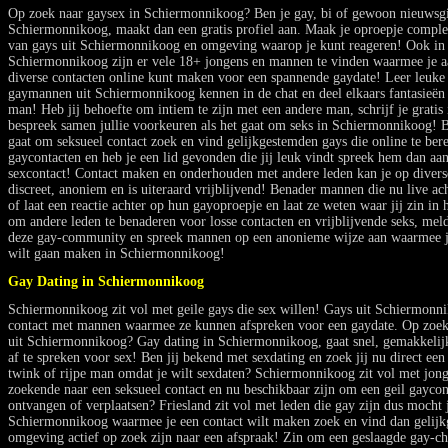
Op zoek naar gaysex in Schiermonnikoog? Ben je gay, bi of gewoon nieuwsgier
Schiermonnikoog, maakt dan een gratis profiel aan. Maak je oproepje complee
van gays uit Schiermonnikoog en omgeving waarop je kunt reageren! Ook in 
Schiermonnikoog zijn er vele 18+ jongens en mannen te vinden waarmee je a
diverse contacten online kunt maken voor een spannende gaydate! Leer leuke
gaymannen uit Schiermonnikoog kennen in de chat en deel elkaars fantasieën 
man! Heb jij behoefte om intiem te zijn met een andere man, schrijf je gratis 
bespreek samen jullie voorkeuren als het gaat om seks in Schiermonnikoog! B
gaat om seksueel contact zoek en vind gelijkgestemden gays die online te bere
gaycontacten en heb je een lid gevonden die jij leuk vindt spreek hem dan aa
sexcontact! Contact maken en onderhouden met andere leden kan je op diverse
discreet, anoniem en is uiteraard vrijblijvend! Benader mannen die nu live a
of laat een reactie achter op hun gayoproepje en laat ze weten waar jij zin in
om andere leden te benaderen voor losse contacten en vrijblijvende seks, mel
deze gay-community en spreek mannen op een anonieme wijze aan waarmee ji
wilt gaan maken in Schiermonnikoog!
Gay Dating in Schiermonnikoog
Schiermonnikoog zit vol met geile gays die sex willen! Gays uit Schiermonni
contact met mannen waarmee ze kunnen afspreken voor een gaydate. Op zoek
uit Schiermonnikoog? Gay dating in Schiermonnikoog, gaat snel, gemakkelij
af te spreken voor sex! Ben jij bekend met sexdating en zoek jij nu direct een
twink of rijpe man omdat je wilt sexdaten? Schiermonnikoog zit vol met jon
zoekende naar een seksueel contact en nu beschikbaar zijn om een geil gayco
ontvangen of verplaatsen? Friesland zit vol met leden die gay zijn dus mocht
Schiermonnikoog waarmee je een contact wilt maken zoek en vind dan gelijk
omgeving actief op zoek zijn naar een afspraak! Zin om een geslaagde gay-chat