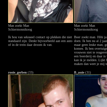
Man zoekt Man
Man zoekt Man
Schiermonnikoog
Schiermonnikoog
Ik hou van seksueel contact op plekken die niet
Boer zoekt man. Hihi ja 
standaard zijn. Denkt bijvoorbeeld aan een auto
doen. Ik ben nu al 2 jaar
of in de trein daar droom ik van.
maar geen leuke man, go
komen. Ik ben overtuig
vrouwen niet te reagere
een boerderij en daar is
kan ik je melden..Lijkt 
maken dan weet je mij t
rooie_gerben
(33)
B_assie
(31)