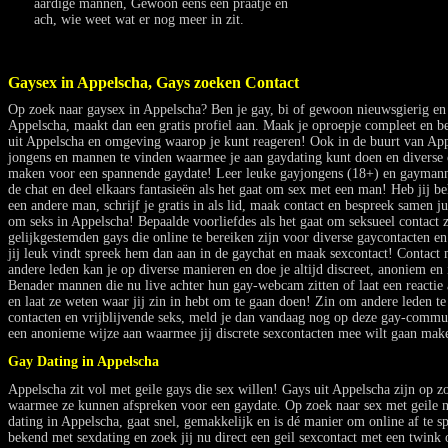
aardige mannen, Gewoon eens een praatje en
ach, wie weet wat er nog meer in zit.
Gaysex in Appelscha, Gays zoeken Contact
Op zoek naar gaysex in Appelscha? Ben je gay, bi of gewoon nieuwsgierig en z
Appelscha, maakt dan een gratis profiel aan. Maak je oproepje compleet en be
uit Appelscha en omgeving waarop je kunt reageren! Ook in de buurt van App
jongens en mannen te vinden waarmee je aan gaydating kunt doen en diverse 
maken voor een spannende gaydate! Leer leuke gayjongens (18+) en gaymann
de chat en deel elkaars fantasieën als het gaat om sex met een man! Heb jij b
een andere man, schrijf je gratis in als lid, maak contact en bespreek samen ju
om seks in Appelscha! Bepaalde voorliefdes als het gaat om seksueel contact 
gelijkgestemden gays die online te bereiken zijn voor diverse gaycontacten en
jij leuk vindt spreek hem dan aan in de gaychat en maak sexcontact! Contac
andere leden kan je op diverse manieren en doe je altijd discreet, anoniem en i
Benader mannen die nu live achter hun gay-webcam zitten of laat een reactie
en laat ze weten waar jij zin in hebt om te gaan doen! Zin om andere leden te
contacten en vrijblijvende seks, meld je dan vandaag nog op deze gay-comm
een anonieme wijze aan waarmee jij discrete sexcontacten mee wilt gaan mak
Gay Dating in Appelscha
Appelscha zit vol met geile gays die sex willen! Gays uit Appelscha zijn op 
waarmee ze kunnen afspreken voor een gaydate. Op zoek naar sex met geile
dating in Appelscha, gaat snel, gemakkelijk en is dé manier om online af te s
bekend met sexdating en zoek jij nu direct een geil sexcontact met een twink 