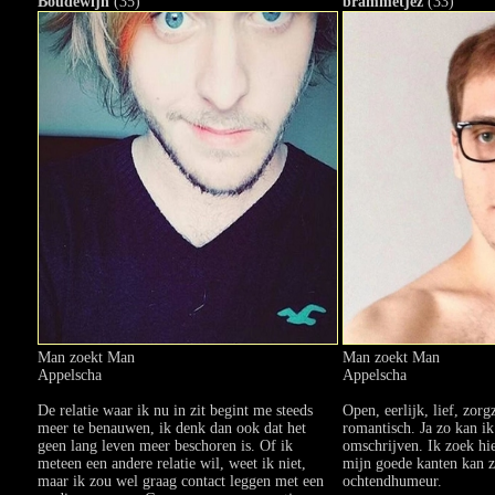
Boudewijn
(35)
brammetjez
(33)
Man zoekt Man
Man zoekt Man
Appelscha
Appelscha
De relatie waar ik nu in zit begint me steeds
Open, eerlijk, lief, zor
meer te benauwen, ik denk dan ook dat het
romantisch. Ja zo kan i
geen lang leven meer beschoren is. Of ik
omschrijven. Ik zoek hi
meteen een andere relatie wil, weet ik niet,
mijn goede kanten kan zi
maar ik zou wel graag contact leggen met een
ochtendhumeur.