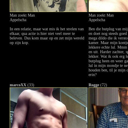
Man zoekt Man
Man zoekt Man
Appelscha
Appelscha
In een relatie, maar wat mis ik het strelen van
Ben die butplug van mij 
elkaar, qua actie is hier niet veel meer te
en doet nog steeds goed 
beleven. Dus kom maar op en zet mijn wereld
mega dildo die ik versto
op zijn kop.
kamer. Maar mijn kontje
lekkere echte lul. Mmm 
en uit. Harder zachter, 
lekker. Wat ik ook erg l
butplug heen en weer ga
lul in mijn mondje te ne
houden ben, til je mijn 
erin?
marcoXX
(33)
Rogge
(72)