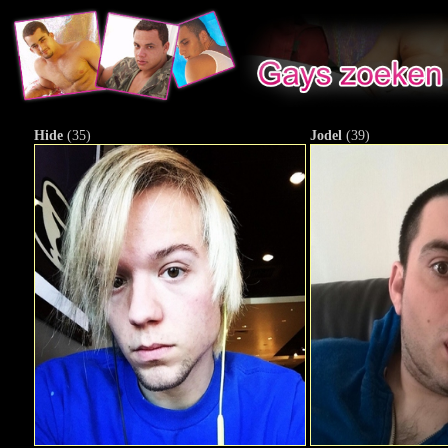
Hide
(35)
Jodel
(39)