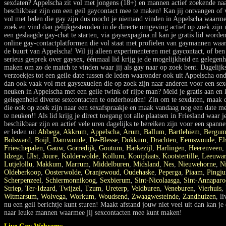
sexdaten? Appelscha zit vol met jongens (18+) en mannen actief zoekende naa
beschikbaar zijn om een geil gaycontact mee te maken! Kan jij ontvangen of v
vol met leden die gay zijn dus mocht je niemand vinden in Appelscha waarme
zoek en vind dan gelijkgestemden in de directe omgeving actief op zoek zijn
een geslaagde gay-chat te starten, via gaysexpagina.nl kan je gratis lid worde
online gay-contactplatformen die vol staat met profielen van gaymannen waar
de buurt van Appelscha! Wil jij alleen experimenteren met gaycontact, of ben 
serieus gesprek over gaysex, éénmaal lid krijg je de mogelijkheid en gelegenh
maken om zo de match te vinden waar jij als gay naar op zoek bent. Dagelij
verzoekjes tot een geile date tussen de leden waaronder ook uit Appelscha onde
dan ook vaak vol met gaysexuelen die op zoek zijn naar anderen voor een sex
neuken in Appelscha met een geile twink of rijpe man? Meld je gratis aan en 
gelegenheid diverse sexcontacten te onderhouden! Zin om te sexdaten, maak 
die ook op zoek zijn naar een sexafspraakje en maak vandaag nog een date m
te neuken!! Als lid krijg je direct toegang tot alle plaatsen in Friesland waar 
beschikbaar zijn en actief vele uren dagelijks te bereiken zijn voor een span
er leden uit
Abbega
,
Akkrum
,
Appelscha
,
Arum
,
Ballum
,
Bartlehiem
,
Bergu
Bolsward
,
Boijl
,
Damwoude
,
De-Blesse
,
Dokkum
,
Drachten
,
Eemswoude
,
El
Frieschepalen
,
Gauw
,
Gorredijk
,
Goutum
,
Harkezijl
,
Harlingen
,
Heerenveen
,
Idzega
,
IJlst
,
Joure
,
Kolderwolde
,
Kollum
,
Kooiplaats
,
Kootstertille
,
Leeuwa
Lutjelollu
,
Makkum
,
Marrum
,
Middelburen
,
Midsland
,
Nes
,
Nieuwehorne
,
Ni
Oldeberkoop
,
Oosterwolde
,
Oranjewoud
,
Oudehaske
,
Peperga
,
Piaam
,
Pingj
Scherpenzeel
,
Schiermonnikoog
,
Sexbierum
,
Sint-Nicolaasga
,
Sint-Annaparo
Striep
,
Ter-Idzard
,
Twijzel
,
Tzum
,
Ureterp
,
Veldburen
,
Veneburen
,
Vierhuis
,
Witmarsum
,
Wolvega
,
Workum
,
Woudsend
,
Zwaagwesteinde
,
Zandhuizen
, l
nu een geil berichtje kunt sturen! Maakt afstand jouw niet veel uit dan kan j
naar leuke mannen waarmee jij sexcontacten mee kunt maken!